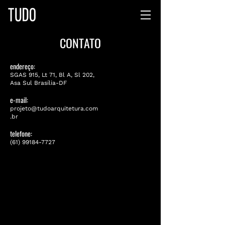
CONTATO
endereço:
SGAS 915, Lt 71, Bl A, Sl 202,
Asa Sul Brasília-DF
e-mail:
projeto@tudoarquitetura.com
.br
telefone:
(61) 99184-7727